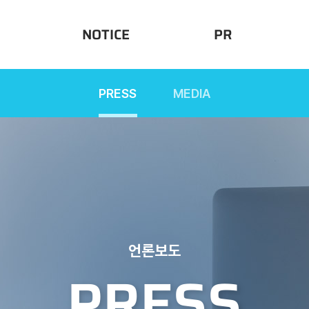
NOTICE
PR
PRESS
MEDIA
W
NOTICE
PRESS
MEDIA
IR
언론보도
PRESS